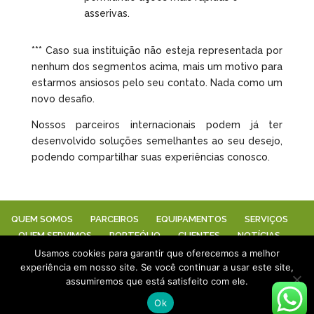
asserivas.
*** Caso sua instituição não esteja representada por
nenhum dos segmentos acima, mais um motivo para
estarmos ansiosos pelo seu contato. Nada como um
novo desafio.
Nossos parceiros internacionais podem já ter
desenvolvido soluções semelhantes ao seu desejo,
podendo compartilhar suas experiências conosco.
QUEM SOMOS
PARCEIROS
EQUIPAMENTOS
SERVIÇOS
QUEM SERVIMOS
PORTFÓLIO
CLIENTES
NOTÍCIAS
AMOSTRAS (A&V)
CONTATO
Usamos cookies para garantir que oferecemos a melhor
experiência em nosso site. Se você continuar a usar este site,
assumiremos que está satisfeito com ele.
Copyright Neocultura | Developed by Webdas |
Ok
www.suaempresanainternet.net