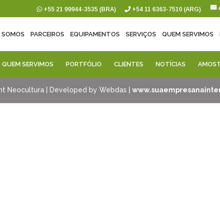
+55 21 99944-3535 (BRA)
+54 11 6363-7510 (ARG)
 SOMOS
PARCEIROS
EQUIPAMENTOS
SERVIÇOS
QUEM SERVIMOS
QUEM SERVIMOS
PORTFÓLIO
CLIENTES
NOTÍCIAS
AMOST
ht Neocultura | Developed by Webdas |
www.suaempresanainter