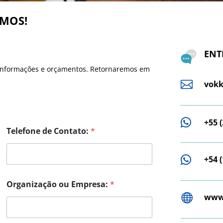
AMOS!
ENT
, informações e orçamentos. Retornaremos em

vokk

+55 
Telefone de Contato:
*

+54 
Organização ou Empresa:
*

www.